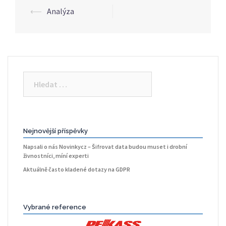
⟵
Analýza
Post
navigation
Vyhledávání
Nejnovější příspěvky
Napsali o nás Novinkycz – Šifrovat data budou muset i drobní
živnostníci, míní experti
Aktuálně často kladené dotazy na GDPR
Vybrané reference