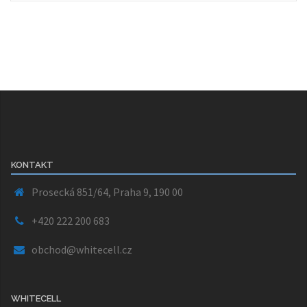
KONTAKT
Prosecká 851/64, Praha 9, 190 00
+420 222 200 683
obchod@whitecell.cz
WHITECELL