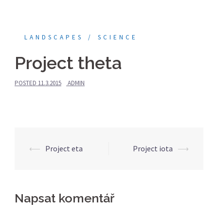
LANDSCAPES
SCIENCE
Project theta
POSTED
11.3.2015
ADMIN
⟵
Project eta
Project iota
⟶
Post
navigation
Napsat komentář