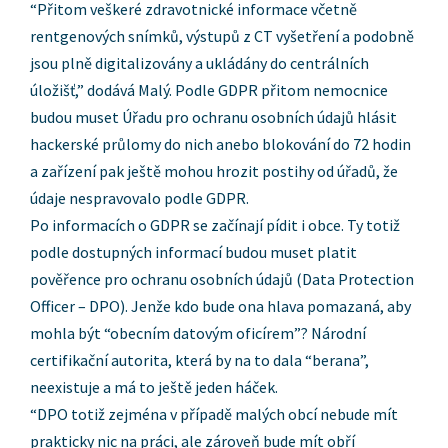
“Přitom veškeré zdravotnické informace včetně
rentgenových snímků, výstupů z CT vyšetření a podobně
jsou plně digitalizovány a ukládány do centrálních
úložišť,” dodává Malý. Podle GDPR přitom nemocnice
budou muset Úřadu pro ochranu osobních údajů hlásit
hackerské průlomy do nich anebo blokování do 72 hodin
a zařízení pak ještě mohou hrozit postihy od úřadů, že
údaje nespravovalo podle GDPR.
Po informacích o GDPR se začínají pídit i obce. Ty totiž
podle dostupných informací budou muset platit
pověřence pro ochranu osobních údajů (Data Protection
Officer – DPO). Jenže kdo bude ona hlava pomazaná, aby
mohla být “obecním datovým oficírem”? Národní
certifikační autorita, která by na to dala “berana”,
neexistuje a má to ještě jeden háček.
“DPO totiž zejména v případě malých obcí nebude mít
prakticky nic na práci, ale zároveň bude mít obří