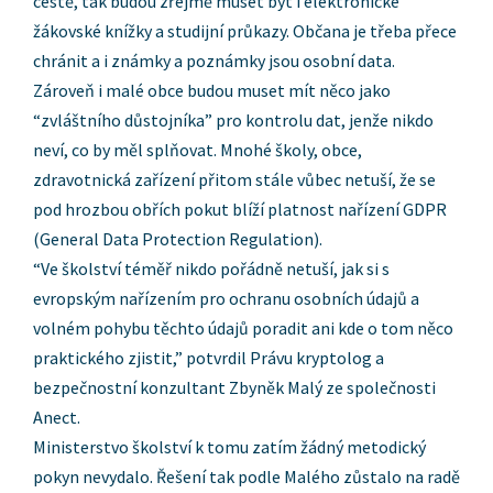
cestě, tak budou zřejmě muset být i elektronické
žákovské knížky a studijní průkazy. Občana je třeba přece
chránit a i známky a poznámky jsou osobní data.
Zároveň i malé obce budou muset mít něco jako
“zvláštního důstojníka” pro kontrolu dat, jenže nikdo
neví, co by měl splňovat. Mnohé školy, obce,
zdravotnická zařízení přitom stále vůbec netuší, že se
pod hrozbou obřích pokut blíží platnost nařízení GDPR
(General Data Protection Regulation).
“Ve školství téměř nikdo pořádně netuší, jak si s
evropským nařízením pro ochranu osobních údajů a
volném pohybu těchto údajů poradit ani kde o tom něco
praktického zjistit,” potvrdil Právu kryptolog a
bezpečnostní konzultant Zbyněk Malý ze společnosti
Anect.
Ministerstvo školství k tomu zatím žádný metodický
pokyn nevydalo. Řešení tak podle Malého zůstalo na radě