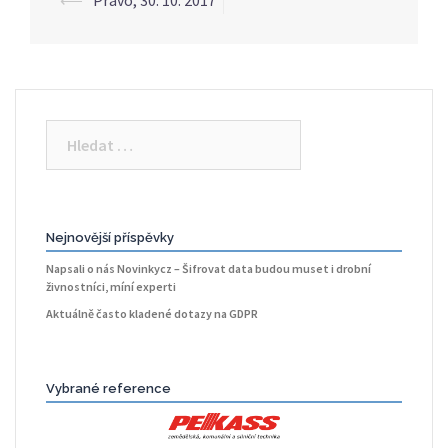
⟵
Právo, 30. 10. 2017
Post
navigation
Vyhledávání
Nejnovější příspěvky
Napsali o nás Novinkycz – Šifrovat data budou muset i drobní
živnostníci, míní experti
Aktuálně často kladené dotazy na GDPR
Vybrané reference