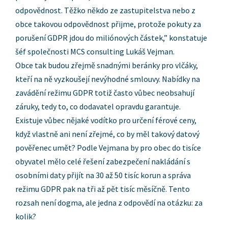
odpovědnost. Těžko někdo ze zastupitelstva nebo z
obce takovou odpovědnost přijme, protože pokuty za
porušení GDPR jdou do miliónových částek,” konstatuje
šéf společnosti MCS consulting Lukáš Vejman.
Obce tak budou zřejmě snadnými beránky pro vlčáky,
kteří na ně vyzkoušejí nevýhodné smlouvy. Nabídky na
zavádění režimu GDPR totiž často vůbec neobsahují
záruky, tedy to, co dodavatel opravdu garantuje.
Existuje vůbec nějaké vodítko pro určení férové ceny,
když vlastně ani není zřejmé, co by měl takový datový
pověřenec umět? Podle Vejmana by pro obec do tisíce
obyvatel mělo celé řešení zabezpečení nakládání s
osobními daty přijít na 30 až 50 tisíc korun a správa
režimu GDPR pak na tři až pět tisíc měsíčně. Tento
rozsah není dogma, ale jedna z odpovědí na otázku: za
kolik?