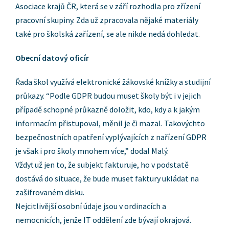
Asociace krajů ČR, která se v září rozhodla pro zřízení
pracovní skupiny. Zda už zpracovala nějaké materiály
také pro školská zařízení, se ale nikde nedá dohledat.
Obecní datový oficír
Řada škol využívá elektronické žákovské knížky a studijní
průkazy. “Podle GDPR budou muset školy být i v jejich
případě schopné průkazně doložit, kdo, kdy a k jakým
informacím přistupoval, měnil je či mazal. Takovýchto
bezpečnostních opatření vyplývajících z nařízení GDPR
je však i pro školy mnohem více,” dodal Malý.
Vždyť už jen to, že subjekt fakturuje, ho v podstatě
dostává do situace, že bude muset faktury ukládat na
zašifrovaném disku.
Nejcitlivější osobní údaje jsou v ordinacích a
nemocnicích, jenže IT oddělení zde bývají okrajová.