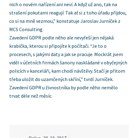
nich o novém nařízení ani neví. A když už ano, tak na
strašení pokutami reagují: Tak ať si z toho úřadu přijdou,
co si na mně vezmou,” konstatuje Jaroslav Jurníček z
MCS Consulting.
Zavedení GDPR podle něho ale nevyřeší jen nějaká
krabička, kterou si připojíte k počítači. “Je to o
procesech, s jakými daty a jak se pracuje. Mockrát jsem
viděl v účetních firmách šanony naskládané v obyčejných
policích v kanceláři, kam chodí návštěvy. Stačí je přitom
třeba uložit do uzamčených skříní,” tvrdí Jurníček.
Zavedení GDPR u živnostníka by podle něho nemělo
trvat déle než měsíc.