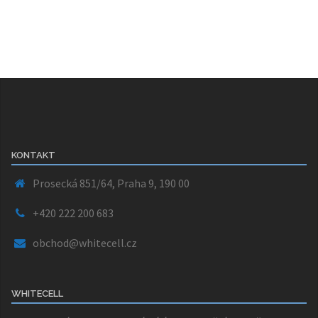
KONTAKT
Prosecká 851/64, Praha 9, 190 00
+420 222 200 683
obchod@whitecell.cz
WHITECELL