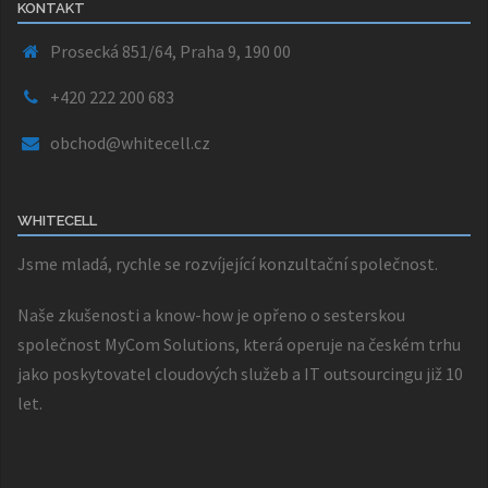
KONTAKT
Prosecká 851/64, Praha 9, 190 00
+420 222 200 683
obchod@whitecell.cz
WHITECELL
Jsme mladá, rychle se rozvíjející konzultační společnost.
Naše zkušenosti a know-how je opřeno o sesterskou
společnost
MyCom Solutions
, která operuje na českém trhu
jako poskytovatel cloudových služeb a IT outsourcingu již 10
let.