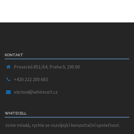
KONTAKT
Prosecká 851/64, Praha 9, 190 00
+420 222 200 683
obchod@whitecell.cz
WHITECELL
Jsme mladá, rychle se rozvíjející konzultační společnost.