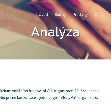
Úvod
Služby
Produkty
O nás
Analýza
ůzkum vnitřního fungovaní Vaší organizace. Ať už se jedná o
ebo přímé konzultace s jednotlivými členy Vaší organizace.