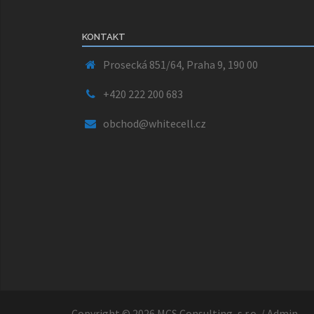
KONTAKT
Prosecká 851/64, Praha 9, 190 00
+420 222 200 683
obchod@whitecell.cz
Copyright © 2026
MCS Consulting, s.r.o.
/
Admin